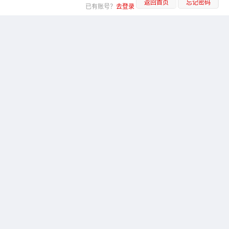
返回首页
忘记密码
已有账号？
去登录